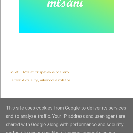
Sdílet
Poslat příspěvek e-mailem
Labels:
Aktuality
Víkendové mlsání
This site uses cookies from Google to deliver its services
and to analyze traffic. Your IP address and user-agent are
shared with Google along with performance and security
Používá technologii služby Blogger
metrics to ensure quality of service, generate usage