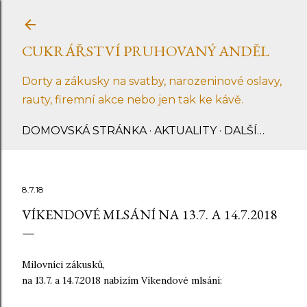
Přeskočit na hlavní obsah
CUKRÁŘSTVÍ PRUHOVANÝ ANDĚL
Dorty a zákusky na svatby, narozeninové oslavy,
rauty, firemní akce nebo jen tak ke kávě.
DOMOVSKÁ STRÁNKA
AKTUALITY
DALŠÍ…
8.7.18
VÍKENDOVÉ MLSÁNÍ NA 13.7. A 14.7.2018
Milovníci zákusků,
na 13.7. a 14.7.2018 nabízím Víkendové mlsání: