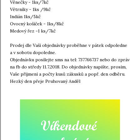
Věnečky - 1ks/7kč
Větrníky - 1ks /9kč
Indián 1ks/5kč
Ovocný košíček - 1ks/8kč
Medový řez -1 ks/7kč
Prodej dle Vaší objednávky proběhne v pátek odpoledne
a v sobotu dopoledne.
Objednávku posílejte sms na tel: 737766737 nebo do zpráv
na fb do středy 11.7.2018. Do objednávky napište, prosím,
Vaše příjmení a počty kusů zákusků a popř. den odběru.
Hezký den přeje Pruhovaný Anděl