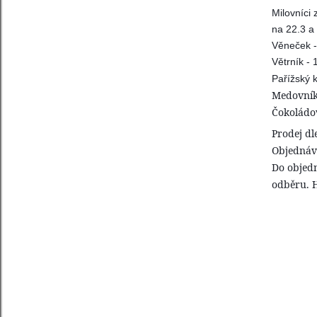
Milovníci 
na 22.3 a
Věneček -
Větrník - 
Pařížský 
Medovník
Čokoládov
Prodej dl
Objednávk
Do objedn
odběru. 