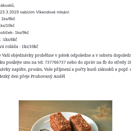
zákusků,
 23.3.2019 nabízím Víkendové mlsání:
 1ks/8kč
1ks/10kč
košíček- 1ks/9kč
 -1ks/8kč
á roláda - 1ks/10kč
e Vaší objednávky proběhne v pátek odpoledne a v sobotu dopoledn
u posílejte sms na tel: 737766737 nebo do zpráv na fb do středy 2
ávky napište, prosím, Vaše příjmení a počty kusů zákusků a popř.
Hezký den přeje Pruhovaný Anděl