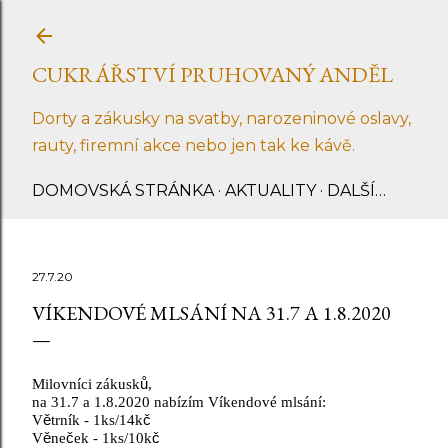
Přeskočit na hlavní obsah
CUKRÁŘSTVÍ PRUHOVANÝ ANDĚL
Dorty a zákusky na svatby, narozeninové oslavy,
rauty, firemní akce nebo jen tak ke kávě.
DOMOVSKÁ STRÁNKA
AKTUALITY
DALŠÍ…
27.7.20
VÍKENDOVÉ MLSÁNÍ NA 31.7 A 1.8.2020
Milovníci zákusk
ů
,
na 31.7 a 1.8.2020 nabízím Víkendové mlsání:
V
ě
trník - 1ks/14k
č
V
ě
ne
č
ek - 1ks/10k
č