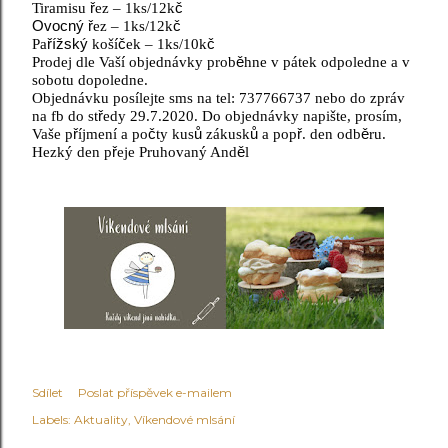
Tiramisu
ř
ez – 1ks/12k
č
Ovocný ř
ez – 1ks/12k
č
Pa
řížský
koší
č
ek – 1ks/10k
č
Prodej dle Vaší objednávky prob
ě
hne v pátek odpoledne a v
sobotu dopoledne.
Objednávku posílejte sms na tel: 737766737 nebo do zpráv
na fb do st
ř
edy 29.7.2020. Do objednávky napište, prosím,
Vaše p
ř
íjmení a po
č
ty kus
ů
zákusk
ů
a pop
ř
. den odb
ě
ru.
Hezký den p
ř
eje Pruhovaný And
ě
l
Sdílet
Poslat příspěvek e-mailem
Labels:
Aktuality
Víkendové mlsání