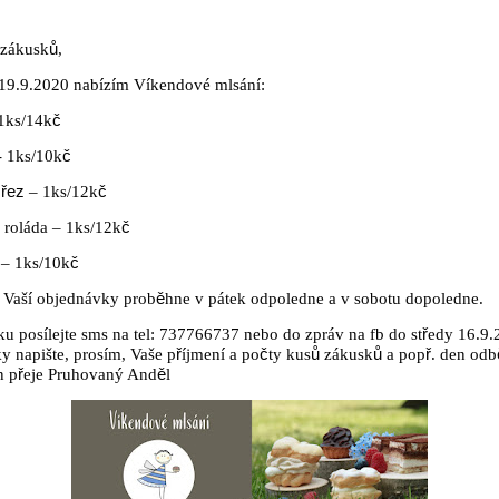
 zákusk
ů
,
 19.9.2020 nabízím Víkendové mlsání:
 1ks/14k
č
- 1ks/10k
č
ý
řez
– 1ks/12k
č
roláda – 1ks/12k
č
– 1ks/10k
č
e Vaší objednávky prob
ě
hne v pátek odpoledne a v sobotu dopoledne.
u posílejte sms na tel: 737766737 nebo do zpráv na fb do st
ř
edy 16.9.
y napište, prosím, Vaše p
ř
íjmení a po
č
ty kus
ů
zákusk
ů
a pop
ř
. den odb
n p
ř
eje Pruhovaný And
ě
l