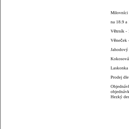
Milovníci
na 18.9 a
V
ě
trník -
V
ě
ne
č
ek 
Jahodov
Kokosová 
Laskonka 
Prodej dl
Objednávk
objednávk
Hezký de