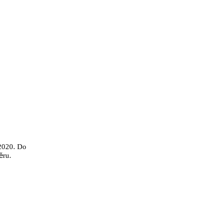
2020. Do
ě
ru.