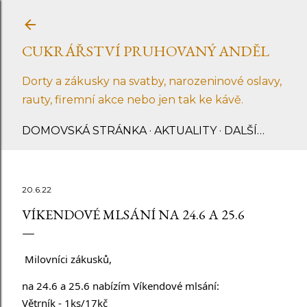
Přeskočit na hlavní obsah
CUKRÁŘSTVÍ PRUHOVANÝ ANDĚL
Dorty a zákusky na svatby, narozeninové oslavy,
rauty, firemní akce nebo jen tak ke kávě.
DOMOVSKÁ STRÁNKA
AKTUALITY
DALŠÍ…
20.6.22
VÍKENDOVÉ MLSÁNÍ NA 24.6 A 25.6
Milovníci zákusků,
na 24.6 a 25.6 nabízím Víkendové mlsání:
Větrník - 1ks/17kč