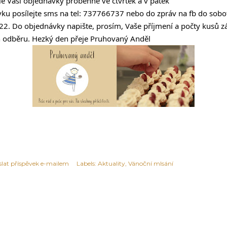
dle Vaší objednávky proběhne ve čtvrtek a v pátek 
ku posílejte sms na tel: 737766737 nebo do zpráv na fb do sobot
2. Do objednávky napište, prosím, Vaše příjmení a počty kusů zá
n odběru. Hezký den přeje Pruhovaný Anděl
slat příspěvek e-mailem
Labels:
Aktuality
Vánoční mlsání