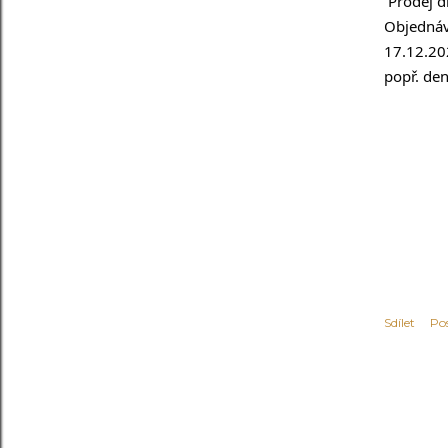
 Prodej 
Objednáv
17.12.202
popř. de
Sdílet
Po