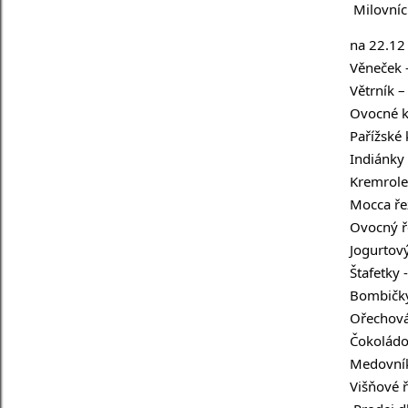
Milovníc
na 22.12
Věneček 
Větrník –
Ovocné k
Pařížské 
Indiánky 
Kremrole
Mocca ře
Ovocný ř
Jogurtový
Štafetky 
Bombičky
Ořechová
Čokoládo
Medovník
Višňové ř