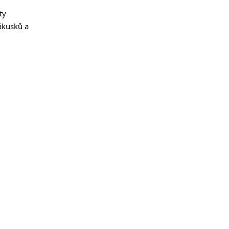
y 
kusků a 